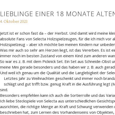
LIEBLINGE EINER 18 MONATE ALT
4. Oktober 2021
Jetzt ist er schon fast da – der Herbst. Und damit wird meine kle
absolute Fans von Selecta Holzspielzeugen, für die ich mich vor 
Holzspielzeug – aber ich möchte bei meinen Kindern nur unbeden
Was mir auch so sehr am Herzen liegt, ist das Vererben. Es ist 
immer noch im besten Zustand von einem Kind zum anderen wan
So war es z. B. mit dem Picknick Set. Ein Set aus Schneide-Obst
meine Mini gerade besonders und das haben wir z. B. auch gerad
Und weil ich genau um die Qualität und die Langlebigkeit der Se
Letztes Jahr zu Weihnachten geschenkt und immer noch brandakt
schlägt und gut trifft bzw. genug Kraft in die Ausführung legt 
sind.
Besonders empfehlen kann ich auch die Sortierrolle und das Vari
Ich liebe Steckspiele von Selecta aus unterschiedlichen Gesichtspu
ausrichten, die richtige Menge an Kraft und Schwung verwenden u
beschrieben hat, zum Lernen des Vorhandenseins von Objekten, a