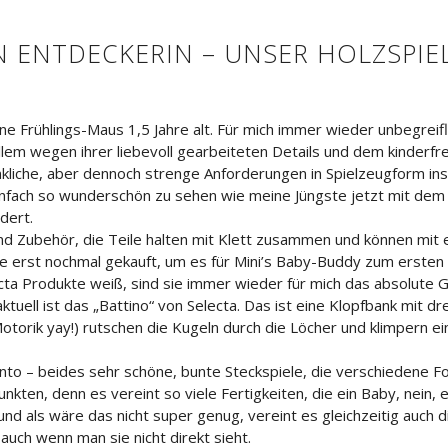
EN ENTDECKERIN – UNSER HOLZSPI
ine Frühlings-Maus 1,5 Jahre alt. Für mich immer wieder unbegreifl
allem wegen ihrer liebevoll gearbeiteten Details und dem kinderf
kliche, aber dennoch strenge Anforderungen in Spielzeugform ins
einfach so wunderschön zu sehen wie meine Jüngste jetzt mit dem
dert.
 und Zubehör, die Teile halten mit Klett zusammen und können mi
e erst nochmal gekauft, um es für Mini’s Baby-Buddy zum ersten
lecta Produkte weiß, sind sie immer wieder für mich das absolute
uell ist das „Battino“ von Selecta. Das ist eine Klopfbank mit 
(Motorik yay!) rutschen die Kugeln durch die Löcher und klimpern e
anto – beides sehr schöne, bunte Steckspiele, die verschiedene 
nkten, denn es vereint so viele Fertigkeiten, die ein Baby, nein, e
nd als wäre das nicht super genug, vereint es gleichzeitig auch
uch wenn man sie nicht direkt sieht.