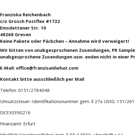
Franziska Reichenbach
c/o Grosch Postflex #1722
Emsdettener Str. 10
48268 Greven
Keine Pakete oder Päckchen – Annahme wird verweigert!
Wir bitten von unabgesprochenen Zusendungen, PR Samples 
unabgesprochene Zusendungen usw. enden nicht in einer P
E-Mail: office@franzisaidwhat.com
Kontakt bitte ausschließlich per Mail
Telefon: 0151/2784048
Umsatzsteuer-Identifikationsnummer gem. § 27a UStG: 151/26
DE330390216
Finanzamt: Erfurt
Inhaltlich Verantwortlicher gem. § 55 II RStV: (Anschrift s.o.)