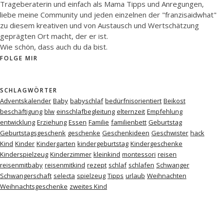
Trageberaterin und einfach als Mama Tipps und Anregungen,
liebe meine Community und jeden einzelnen der "franzisaidwhat"
zu diesem kreativen und von Austausch und Wertschätzung
geprägten Ort macht, der er ist.
Wie schön, dass auch du da bist.
FOLGE MIR
SCHLAGWÖRTER
Adventskalender
Baby
babyschlaf
bedürfnisorientiert
Beikost
beschäftigung
blw
einschlafbegleitung
elternzeit
Empfehlung
entwicklung
Erziehung
Essen
Familie
familienbett
Geburtstag
Geburtstagsgeschenk
geschenke
Geschenkideen
Geschwister
hack
Kind
Kinder
Kindergarten
kindergeburtstag
Kindergeschenke
Kinderspielzeug
Kinderzimmer
kleinkind
montessori
reisen
reisenmitbaby
reisenmitkind
rezept
schlaf
schlafen
Schwanger
Schwangerschaft
selecta
spielzeug
Tipps
urlaub
Weihnachten
Weihnachtsgeschenke
zweites Kind