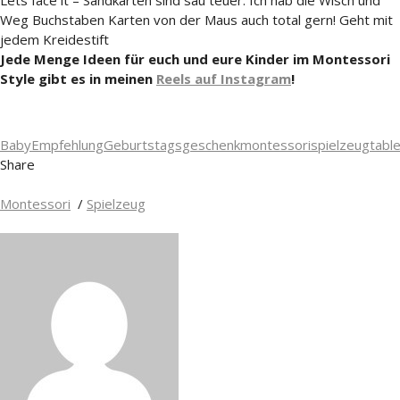
Lets face it – Sandkarten sind sau teuer. Ich hab die Wisch und
Weg Buchstaben Karten von der Maus auch total gern! Geht mit
jedem Kreidestift
Jede Menge Ideen für euch und eure Kinder im Montessori
Style gibt es in meinen
Reels auf Instagram
!
Baby
Empfehlung
Geburtstagsgeschenk
montessori
spielzeug
table
Share
Montessori
/
Spielzeug