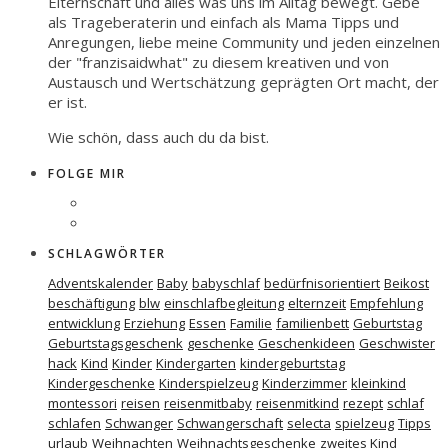
Elternschaft und alles was uns im Alltag bewegt. Gebe
als Trageberaterin und einfach als Mama Tipps und
Anregungen, liebe meine Community und jeden einzelnen
der "franzisaidwhat" zu diesem kreativen und von
Austausch und Wertschätzung geprägten Ort macht, der
er ist.
Wie schön, dass auch du da bist.
FOLGE MIR
SCHLAGWÖRTER
Adventskalender
Baby
babyschlaf
bedürfnisorientiert
Beikost
beschäftigung
blw
einschlafbegleitung
elternzeit
Empfehlung
entwicklung
Erziehung
Essen
Familie
familienbett
Geburtstag
Geburtstagsgeschenk
geschenke
Geschenkideen
Geschwister
hack
Kind
Kinder
Kindergarten
kindergeburtstag
Kindergeschenke
Kinderspielzeug
Kinderzimmer
kleinkind
montessori
reisen
reisenmitbaby
reisenmitkind
rezept
schlaf
schlafen
Schwanger
Schwangerschaft
selecta
spielzeug
Tipps
urlaub
Weihnachten
Weihnachtsgeschenke
zweites Kind