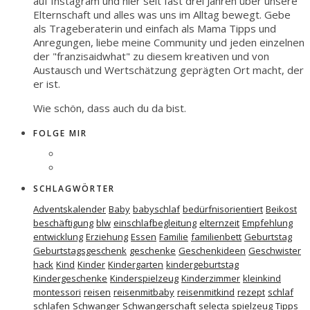
auf Instagram und hier seit fast drei Jahren über unsere
Elternschaft und alles was uns im Alltag bewegt. Gebe
als Trageberaterin und einfach als Mama Tipps und
Anregungen, liebe meine Community und jeden einzelnen
der "franzisaidwhat" zu diesem kreativen und von
Austausch und Wertschätzung geprägten Ort macht, der
er ist.
Wie schön, dass auch du da bist.
FOLGE MIR
SCHLAGWÖRTER
Adventskalender
Baby
babyschlaf
bedürfnisorientiert
Beikost
beschäftigung
blw
einschlafbegleitung
elternzeit
Empfehlung
entwicklung
Erziehung
Essen
Familie
familienbett
Geburtstag
Geburtstagsgeschenk
geschenke
Geschenkideen
Geschwister
hack
Kind
Kinder
Kindergarten
kindergeburtstag
Kindergeschenke
Kinderspielzeug
Kinderzimmer
kleinkind
montessori
reisen
reisenmitbaby
reisenmitkind
rezept
schlaf
schlafen
Schwanger
Schwangerschaft
selecta
spielzeug
Tipps