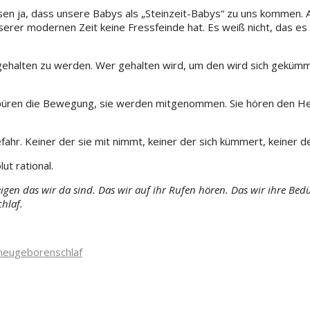
sen ja, dass unsere Babys als „Steinzeit-Babys“ zu uns kommen. A
serer modernen Zeit keine Fressfeinde hat. Es weiß nicht, das e
, gehalten zu werden. Wer gehalten wird, um den wird sich geküm
püren die Bewegung, sie werden mitgenommen. Sie hören den Herz
. Keiner der sie mit nimmt, keiner der sich kümmert, keiner der si
ut rational.
n das wir da sind. Das wir auf ihr Rufen hören. Das wir ihre Bedürf
hlaf.
neugeboren
schlaf