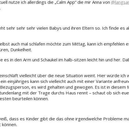
ell nutze ich allerdings die „Calm App“ die mir Anna von
@langsa
.
ht sehr sehr sehr vielen Babys und ihren Eltern so. Ich finde es 
elbst auch mal schlafen möchte zum Mittag, kann ich empfehlen e
ren, Dunkelheit.
e es in den Arm und Schaukel im halb-sitzen leicht hin und her. 
nschläft vielleicht über die neue Situation weint. Hier würde ich 
n einjähriges kann sich vielleicht auch mit einer Variante anfreund
iner Bezugsperson, es wird gehalten und gewogen. Es ist in diese
tundenlang mit der Trage durchs Haus rennt – schaut ob sich euer 
esten beurteilen können.
 weiß, dass es Kinder gibt die das ohne irgendwelche Probleme mac
t können.