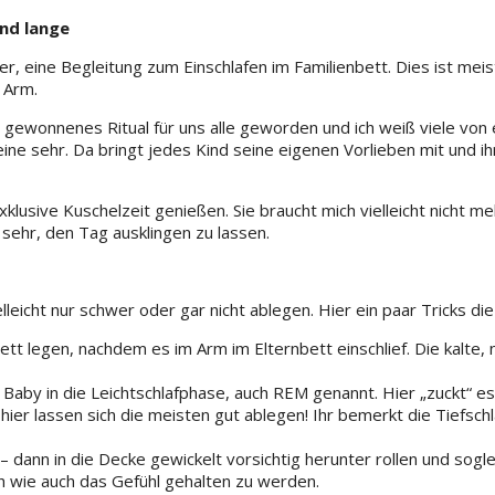
und lange
r, eine Begleitung zum Einschlafen im Familienbett. Dies ist meis
n Arm.
lieb gewonnenes Ritual für uns alle geworden und ich weiß viele 
eine sehr. Da bringt jedes Kind seine eigenen Vorlieben mit und i
usive Kuschelzeit genießen. Sie braucht mich vielleicht nicht meh
sehr, den Tag ausklingen zu lassen.
vielleicht nur schwer oder gar nicht ablegen. Hier ein paar Tricks di
ett legen, nachdem es im Arm im Elternbett einschlief. Die kalte
Baby in die Leichtschlafphase, auch REM genannt. Hier „zuckt“ es 
ier lassen sich die meisten gut ablegen! Ihr bemerkt die Tiefsch
– dann in die Decke gewickelt vorsichtig herunter rollen und sog
h wie auch das Gefühl gehalten zu werden.