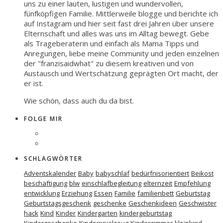
uns zu einer lauten, lustigen und wundervollen,
fünfköpfigen Familie. Mittlerweile blogge und berichte ich
auf Instagram und hier seit fast drei Jahren über unsere
Elternschaft und alles was uns im Alltag bewegt. Gebe
als Trageberaterin und einfach als Mama Tipps und
Anregungen, liebe meine Community und jeden einzelnen
der "franzisaidwhat" zu diesem kreativen und von
Austausch und Wertschätzung geprägten Ort macht, der
er ist.
Wie schön, dass auch du da bist.
FOLGE MIR
SCHLAGWÖRTER
Adventskalender
Baby
babyschlaf
bedürfnisorientiert
Beikost
beschäftigung
blw
einschlafbegleitung
elternzeit
Empfehlung
entwicklung
Erziehung
Essen
Familie
familienbett
Geburtstag
Geburtstagsgeschenk
geschenke
Geschenkideen
Geschwister
hack
Kind
Kinder
Kindergarten
kindergeburtstag
Kindergeschenke
Kinderspielzeug
Kinderzimmer
kleinkind