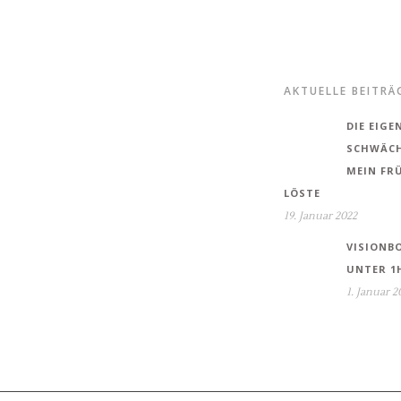
AKTUELLE BEITRÄ
DIE EIG
SCHWÄCH
MEIN FR
LÖSTE
19. Januar 2022
VISIONBO
UNTER 1
1. Januar 2